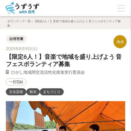
ボランティア一覧
>
【限定6人！】音楽で地域を盛り上げよう 音フェスボランティア募
集
白河市東
2025年8月9日(土)
【限定6人！】音楽で地域を盛り上げよう 音
フェスボランティア募集
ひがし地域間交流活性化推進実行委員会
一日完結
文化芸術
観光
まちづくり