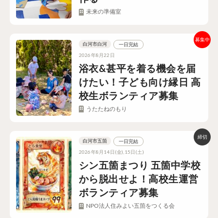
未来の準備室
白河市白河
一日完結
2026年8月22日
浴衣&甚平を着る機会を届
けたい！子ども向け縁日 高
校生ボランティア募集
うたたねのもり
白河市五箇
一日完結
2026年8月14日(金),15日(土)
シン五箇まつり 五箇中学校
から脱出せよ！高校生運営
ボランティア募集
NPO法人住みよい五箇をつくる会