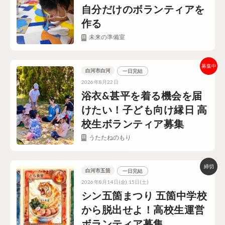
自分だけのボランティアを
作る
未来の準備室
白河市白河
一日完結
2026年8月22日
浴衣&甚平を着る機会を届
けたい！子ども向け縁日 高
校生ボランティア募集
うたたねのもり
白河市五箇
一日完結
2026年8月14日(金),15日(土)
シン五箇まつり 五箇中学校
から脱出せよ！高校生運営
ボランティア募集