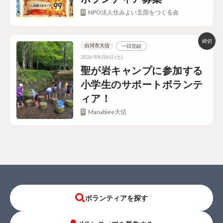
NPO法人住みよい五箇をつくる会
白河市大信
一日完結
2026年8月8日(土)
聖が岩キャンプに参加する
小学生のサポートボランテ
ィア！
Manabiee大信
ボランティアを探す