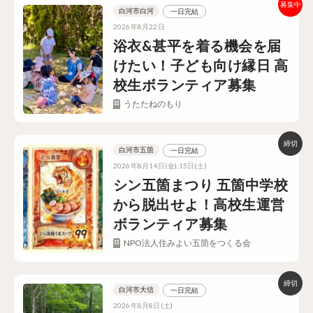
白河市白河
一日完結
2026年8月22日
浴衣&甚平を着る機会を届
けたい！子ども向け縁日 高
校生ボランティア募集
うたたねのもり
白河市五箇
一日完結
2026年8月14日(金),15日(土)
シン五箇まつり 五箇中学校
から脱出せよ！高校生運営
ボランティア募集
NPO法人住みよい五箇をつくる会
白河市大信
一日完結
2026年8月8日(土)