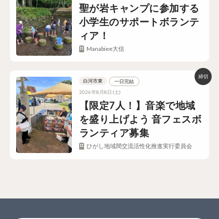
聖が岩キャンプに参加する
小学生のサポートボランテ
ィア！
Manabiee大信
白河市東
一日完結
2026年8月8日(土)
【限定7人！】音楽で地域
を盛り上げよう 音フェスボ
ランティア募集
ひがし地域間交流活性化推進実行委員会