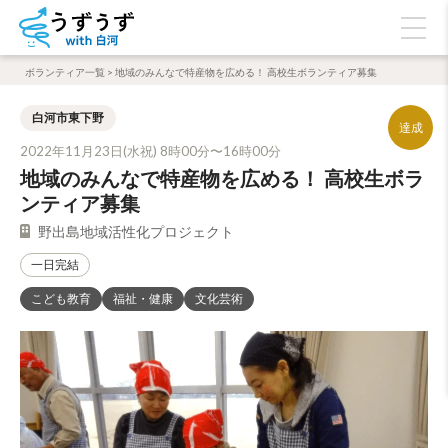
ボランティア一覧
>
地域のみんなで特産物を広める！ 高校生ボランティア募集
白河市東下野
2022年11月23日(水祝) 8時00分〜16時00分
地域のみんなで特産物を広める！ 高校生ボラ
ンティア募集
野出島地域活性化プロジェクト
一日完結
こども教育
福祉・健康
文化芸術