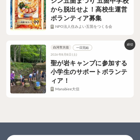
シン五箇まつり 五箇中学校
から脱出せよ！高校生運営
ボランティア募集
NPO法人住みよい五箇をつくる会
白河市大信
一日完結
2026年8月8日(土)
聖が岩キャンプに参加する
小学生のサポートボランテ
ィア！
Manabiee大信