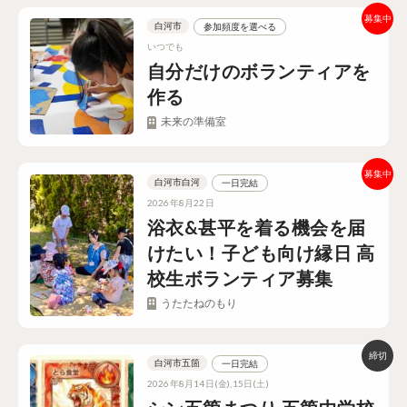
白河市
参加頻度を選べる
いつでも
自分だけのボランティアを
作る
未来の準備室
白河市白河
一日完結
2026年8月22日
浴衣&甚平を着る機会を届
けたい！子ども向け縁日 高
校生ボランティア募集
うたたねのもり
白河市五箇
一日完結
2026年8月14日(金),15日(土)