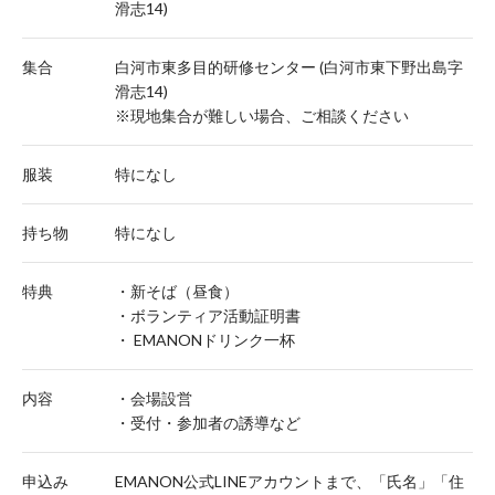
滑志14)
集合
白河市東多目的研修センター (白河市東下野出島字
滑志14)
※現地集合が難しい場合、ご相談ください
服装
特になし
持ち物
特になし
特典
・新そば（昼食）
・ボランティア活動証明書
・ EMANONドリンク一杯
内容
・会場設営
・受付・参加者の誘導など
申込み
EMANON公式LINEアカウントまで、「氏名」「住