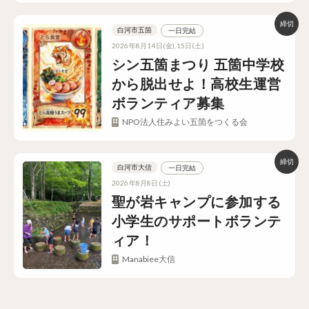
白河市五箇
一日完結
2026年8月14日(金),15日(土)
シン五箇まつり 五箇中学校
から脱出せよ！高校生運営
ボランティア募集
NPO法人住みよい五箇をつくる会
白河市大信
一日完結
2026年8月8日(土)
聖が岩キャンプに参加する
小学生のサポートボランテ
ィア！
Manabiee大信