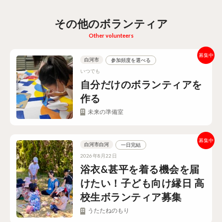
その他のボランティア
Other volunteers
白河市
参加頻度を選べる
いつでも
自分だけのボランティアを
作る
未来の準備室
白河市白河
一日完結
2026年8月22日
浴衣&甚平を着る機会を届
けたい！子ども向け縁日 高
校生ボランティア募集
うたたねのもり