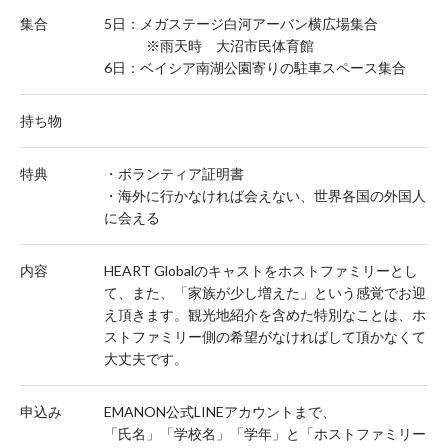
集合
5日：メガステージ白河アーバン横広場集合
※雨天時 大沼市民体育館
6日：ベイシア南湖公園寄りの駐車スペース集合
持ち物
特典
・ボランティア証明書
・海外に行かなければ会えない、世界各国の外国人
に会える
内容
HEART Globalのキャストをホストファミリーとし
て、また、「家族が少し増えた」という感覚でお迎
え頂きます。観光地紹介を含めた特別なことは、ホ
ストファミリー側の希望がなければして頂かなくて
大丈夫です。
申込み
EMANON公式LINEアカウントまで、
「氏名」「学校名」「学年」と「ホストファミリー