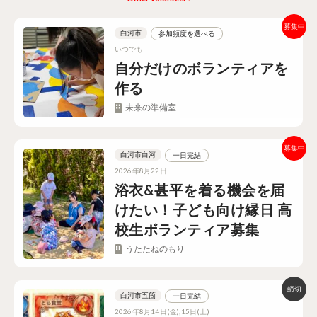
白河市
参加頻度を選べる
いつでも
自分だけのボランティアを
作る
未来の準備室
白河市白河
一日完結
2026年8月22日
浴衣&甚平を着る機会を届
けたい！子ども向け縁日 高
校生ボランティア募集
うたたねのもり
白河市五箇
一日完結
2026年8月14日(金),15日(土)