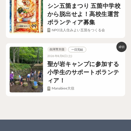
シン五箇まつり 五箇中学校
から脱出せよ！高校生運営
ボランティア募集
NPO法人住みよい五箇をつくる会
白河市大信
一日完結
2026年8月8日(土)
聖が岩キャンプに参加する
小学生のサポートボランテ
ィア！
Manabiee大信