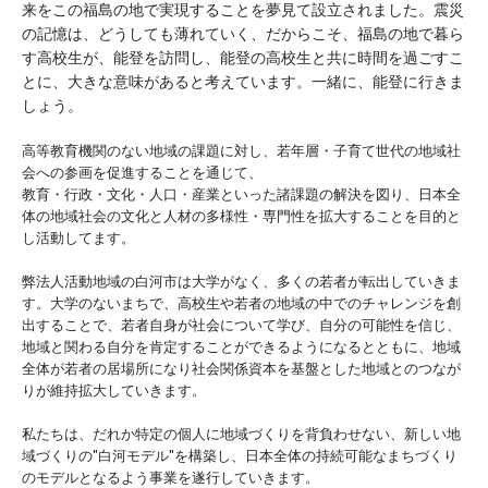
来をこの福島の地で実現することを夢見て設立されました。震災
の記憶は、どうしても薄れていく、だからこそ、福島の地で暮ら
す高校生が、能登を訪問し、能登の高校生と共に時間を過ごすこ
とに、大きな意味があると考えています。一緒に、能登に行きま
しょう。
高等教育機関のない地域の課題に対し、若年層・子育て世代の地域社
会への参画を促進することを通じて、
教育・行政・文化・人口・産業といった諸課題の解決を図り、日本全
体の地域社会の文化と人材の多様性・専門性を拡大することを目的と
し活動してます。
弊法人活動地域の白河市は大学がなく、多くの若者が転出していきま
す。大学のないまちで、高校生や若者の地域の中でのチャレンジを創
出することで、若者自身が社会について学び、自分の可能性を信じ、
地域と関わる自分を肯定することができるようになるとともに、地域
全体が若者の居場所になり社会関係資本を基盤とした地域とのつなが
りが維持拡大していきます。
私たちは、だれか特定の個人に地域づくりを背負わせない、新しい地
域づくりの"白河モデル"を構築し、日本全体の持続可能なまちづくり
のモデルとなるよう事業を遂行していきます。