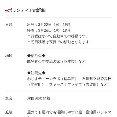
ボランティアの詳細
日時
出発：3月22日（日）19時
帰着：3月26日（木）19時
＊行程はすべて自動車での移動です。
＊初日移動は夜行での移動となります。
場所
◆宿泊先◆
能登青少年交流の家（羽咋市）など
◆訪問先◆
わじまティーンラボ（輪島市）、石川県立能登高校
（能登町）、ファーストファイブ（志賀町）など
集合
JR白河駅 発着
服装
屋外でも屋内でも活動しやすい服・宿泊用パジャマ