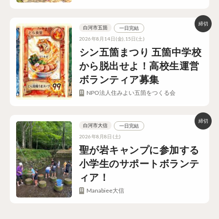
白河市五箇
一日完結
2026年8月14日(金),15日(土)
シン五箇まつり 五箇中学校
から脱出せよ！高校生運営
ボランティア募集
NPO法人住みよい五箇をつくる会
白河市大信
一日完結
2026年8月8日(土)
聖が岩キャンプに参加する
小学生のサポートボランテ
ィア！
Manabiee大信