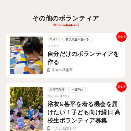
その他のボランティア
Other volunteers
白河市
参加頻度を選べる
いつでも
自分だけのボランティアを
作る
未来の準備室
白河市白河
一日完結
2026年8月22日
浴衣&甚平を着る機会を届
けたい！子ども向け縁日 高
校生ボランティア募集
うたたねのもり