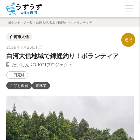
ボランティア一覧
>
白河大信地域で錦鯉釣り！ボランティア
白河市大信
2026年7月25日(土)
白河大信地域で錦鯉釣り！ボランティア
たいしんKOIKOIプロジェクト
一日完結
こども教育
農林業