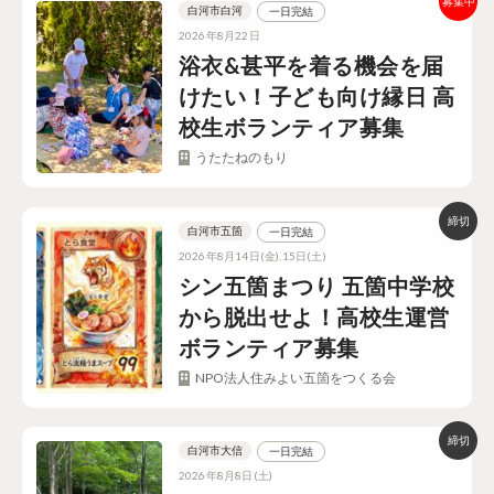
白河市白河
一日完結
2026年8月22日
浴衣&甚平を着る機会を届
けたい！子ども向け縁日 高
校生ボランティア募集
うたたねのもり
白河市五箇
一日完結
2026年8月14日(金),15日(土)
シン五箇まつり 五箇中学校
から脱出せよ！高校生運営
ボランティア募集
NPO法人住みよい五箇をつくる会
白河市大信
一日完結
2026年8月8日(土)