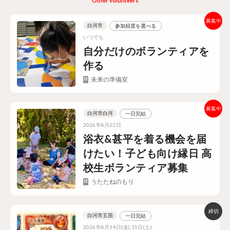
Other volunteers
白河市
参加頻度を選べる
いつでも
自分だけのボランティアを
作る
未来の準備室
白河市白河
一日完結
2026年8月22日
浴衣&甚平を着る機会を届
けたい！子ども向け縁日 高
校生ボランティア募集
うたたねのもり
白河市五箇
一日完結
2026年8月14日(金),15日(土)