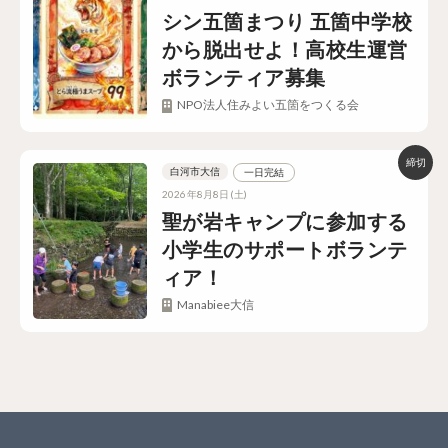
シン五箇まつり 五箇中学校
から脱出せよ！高校生運営
ボランティア募集
NPO法人住みよい五箇をつくる会
白河市大信
一日完結
2026年8月8日(土)
聖が岩キャンプに参加する
小学生のサポートボランテ
ィア！
Manabiee大信